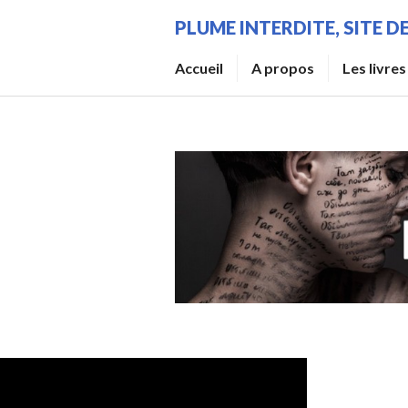
Aller
PLUME INTERDITE, SITE 
au
contenu
Accueil
A propos
Les livres
principal