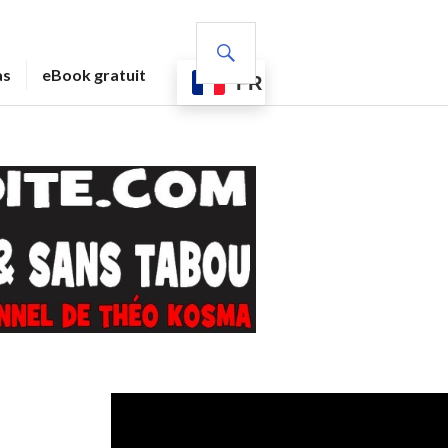
RECHERCHE
as
eBook gratuit
FR