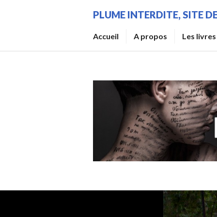
Aller
PLUME INTERDITE, SITE 
au
contenu
Accueil
A propos
Les livres
principal