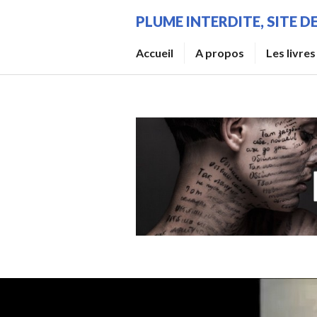
Aller
PLUME INTERDITE, SITE 
au
contenu
Accueil
A propos
Les livres
principal