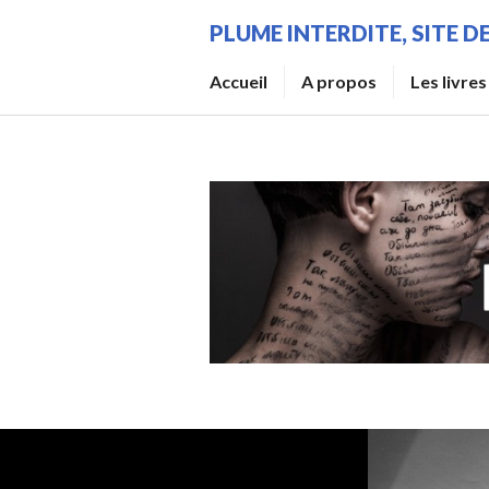
Aller
PLUME INTERDITE, SITE 
au
contenu
Accueil
A propos
Les livres
principal