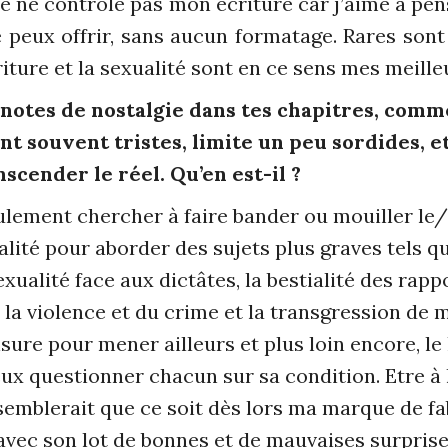
Je ne contrôle pas mon écriture car j’aime à pens
e peux offrir, sans aucun formatage. Rares sont
écriture et la sexualité sont en ce sens mes meille
s notes de nostalgie dans tes chapitres, comm
nt souvent tristes, limite un peu sordides, e
cender le réel. Qu’en est-il ?
ulement chercher à faire bander ou mouiller le/la
alité pour aborder des sujets plus graves tels que
sexualité face aux dictâtes, la bestialité des ra
 la violence et du crime et la transgression de m
ure pour mener ailleurs et plus loin encore, le 
ux questionner chacun sur sa condition. Etre à l
semblerait que ce soit dès lors ma marque de fab
 avec son lot de bonnes et de mauvaises surprises