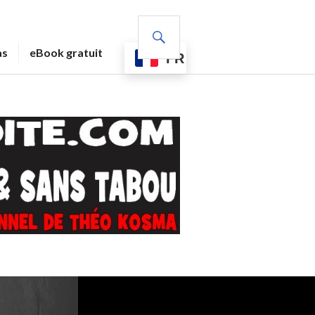
RECHERCHE
as
eBook gratuit
FR