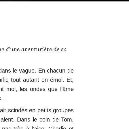
ime d’une aventurière de sa
 dans le vague. En chacun de
rlie tout autant en émoi. Et,
nt moi, les ondes que l’âme
es…
tait scindés en petits groupes
rmaient. Dans le coin de Tom,
pas très à l’aise. Charlie et