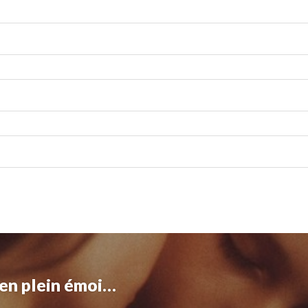
 en plein émoi…