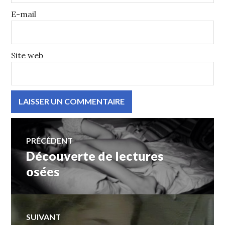
E-mail
Site web
Navigation
de
PRÉCÉDENT
Découverte de lectures
Article
l’article
précédent :
osées
SUIVANT