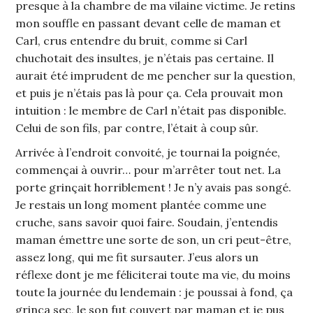
presque à la chambre de ma vilaine victime. Je retins
mon souffle en passant devant celle de maman et
Carl, crus entendre du bruit, comme si Carl
chuchotait des insultes, je n’étais pas certaine. Il
aurait été imprudent de me pencher sur la question,
et puis je n’étais pas là pour ça. Cela prouvait mon
intuition : le membre de Carl n’était pas disponible.
Celui de son fils, par contre, l’était à coup sûr.
Arrivée à l’endroit convoité, je tournai la poignée,
commençai à ouvrir… pour m’arrêter tout net. La
porte grinçait horriblement ! Je n’y avais pas songé.
Je restais un long moment plantée comme une
cruche, sans savoir quoi faire. Soudain, j’entendis
maman émettre une sorte de son, un cri peut-être,
assez long, qui me fit sursauter. J’eus alors un
réflexe dont je me féliciterai toute ma vie, du moins
toute la journée du lendemain : je poussai à fond, ça
grinça sec, le son fut couvert par maman et je pus