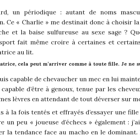
rd, un périodique : autant de noms mascul
Ce « Charlie » me destinait donc à choisir la 
che et la baise sulfureuse au sexe sage ? Q
ort fait même croire à certaines et certains
rice au lit.
rice, cela peut m’arriver comme à toute fille. Je ne su
suis capable de chevaucher un mec en lui mainte
t capable d’être à genoux, tenue par les cheve
 mes lèvres en attendant de tout déverser sur m
ns à la fois tentés et effrayés d’essayer une fil
tre un peu « joueuse d’échecs » également : j
ser la tendance face au macho en le dominant. 