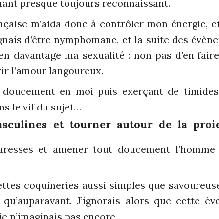
l’amant presque toujours reconnaissant.
ançaise m’aida donc à contrôler mon énergie, 
ignais d’être nymphomane, et la suite des évè
n davantage ma sexualité : non pas d’en faire 
rir l’amour langoureux.
ut doucement en moi puis exerçant de timide
ns le vif du sujet…
sculines et tourner autour de la proi
aresses et amener tout doucement l’homme 
ettes coquineries aussi simples que savoureuse
 qu’auparavant. J’ignorais alors que cette évo
je n’imaginais pas encore.