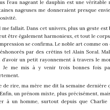
s l’eau nageant le dauphin est une véritable m
taines nageuses me donneraient presque envie d
sivité.
l me fallait. Dans cet univers, plus un geste est 
ut être également harmonieux, et tout le corps e
mpression se confirma. Le noble art comme on d
éshonorés par des crétins tel Alain Soral. Mal
t d’avoir un petit rayonnement à travers le m
. Je me mis à y venir trois bonnes fois pa
rtement.
e de rire, ma mère me dit la semaine dernière q
nfin, un prénom mixte, plus précisément, mais 
ger à un homme, surtout depuis que Charlie