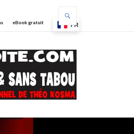
RECHERCHE
as
eBook gratuit
FR