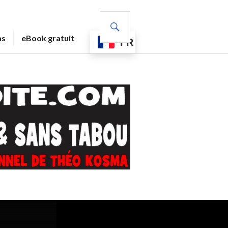
RECHERCHE
as
eBook gratuit
FR