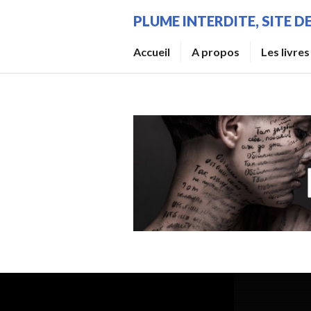
Aller
PLUME INTERDITE, SITE 
au
contenu
Accueil
A propos
Les livres
principal