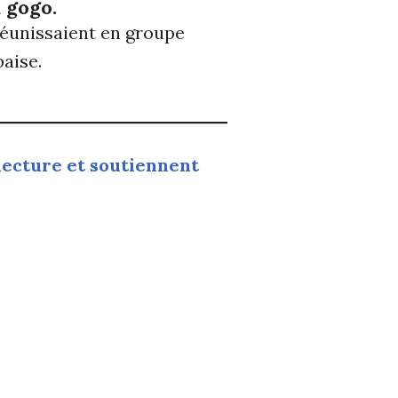
à gogo.
 réunissaient en groupe
baise.
 lecture et soutiennent