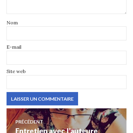
Nom
E-mail
Site web
Navigation
de
PRÉCÉDENT
Entretien avec l’auteure
Article