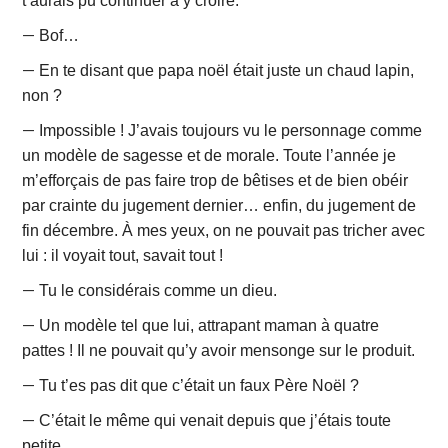
t’aurais pu continuer à y croire.
—
Bof…
—
En te disant que papa noël était juste un chaud lapin,
non ?
—
Impossible ! J’avais toujours vu le personnage comme
un modèle de sagesse et de morale. Toute l’année je
m’efforçais de pas faire trop de bêtises et de bien obéir
par crainte du jugement dernier… enfin, du jugement de
fin décembre. À mes yeux, on ne pouvait pas tricher avec
lui : il voyait tout, savait tout !
—
Tu le considérais comme un dieu.
—
Un modèle tel que lui, attrapant maman à quatre
pattes ! Il ne pouvait qu’y avoir mensonge sur le produit.
—
Tu t’es pas dit que c’était un faux Père Noël ?
—
C’était le même qui venait depuis que j’étais toute
petite.