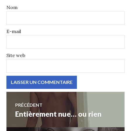
Nom
E-mail
Site web
Navigation
de
PRÉCÉDENT
Entièrement nue… ou rien
Article
l’article
précédent :