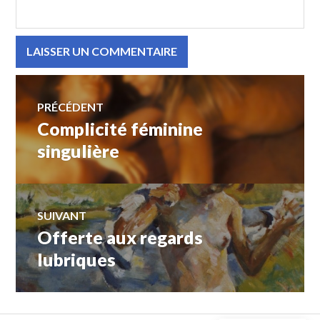
Navigation
de
PRÉCÉDENT
Complicité féminine
Article
l’article
précédent :
singulière
SUIVANT
Offerte aux regards
Article
Suivant:
lubriques